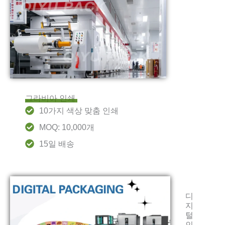
그라비아 인쇄
10가지 색상 맞춤 인쇄
MOQ: 10,000개
15일 배송
디
지
털
인