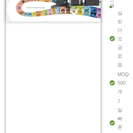
쇄
실
린
더
요
금
없
음
MOQ:
500
개
7
일
빠
른