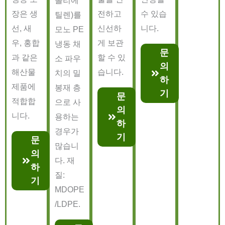
폴리에
장은 생
전하고
수 있습
틸렌)를
선, 새
신선하
니다.
모노 PE
우, 홍합
게 보관
냉동 채
문
과 같은
할 수 있
소 파우
의
해산물
습니다.
치의 밀
하
제품에
봉재 층
기
문
적합합
으로 사
의
니다.
용하는
하
경우가
기
문
많습니
의
다. 재
하
질:
기
MDOPE
/LDPE.