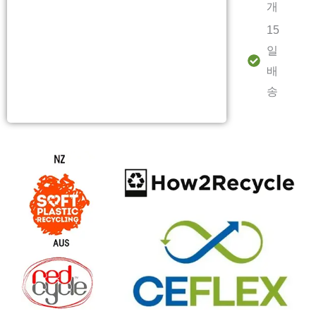
개
15
일
배
송