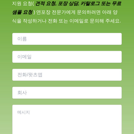
지원 요청(
견적 요청, 포장 상담, 카탈로그 또는 무료
샘플 요청
) 연포장 전문가에게 문의하려면 아래 양
식을 작성하거나 전화 또는 이메일로 문의해 주세요.
이
름
이
메
일
전
*
화
회
사
콘
텐
츠
*