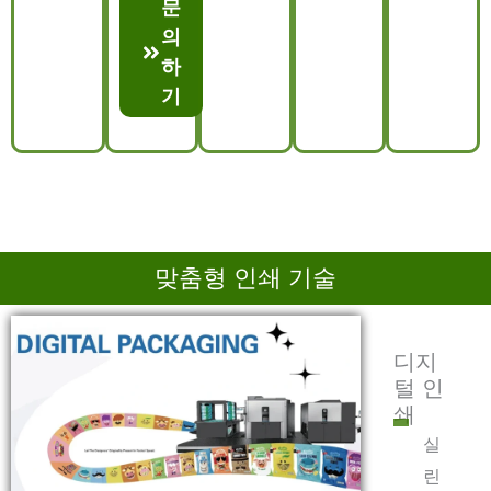
문
의
하
기
맞춤형 인쇄 기술
디지
털 인
쇄
실
린