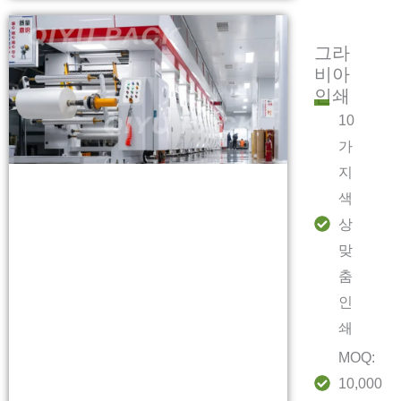
그라
비아
인쇄
10
가
지
색
상
맞
춤
인
쇄
MOQ:
10,000