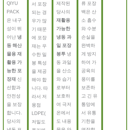
QIYU
제작된
류 포장
서 포장
PACK
당사의
백은 산
되는 경
은 내구
재활용
소 흡수
우가 많
성이 뛰
가능한
와 수분
기 때문
어난
냉
냉동 과
손실을
에 포장
동 해산
일 포장
완벽하
재는 우
물용 재
봉투
냉
게 방지
수한 밀
활용 가
동 과일
하여 가
봉 특성
능한 포
을 산소
공육의
을 제공
장재
신
와 습기
풍미를
해야 합
선함과
로부터
보존하
니다. 따
안전성
보호하
고 긴 유
라서 저
을 보장
여 극저
통망에
융점
합니다.
온에서
서 유통
LDPE(
당사의
도 내용
기한을
저밀도
냉동 포
물을 안
연장할