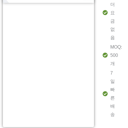
더
요
금
없
음
MOQ:
500
개
7
일
빠
른
배
송