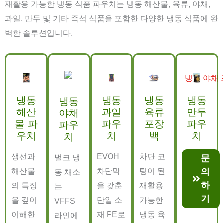
재활용 가능한 냉동 식품 파우치는 냉동 해산물, 육류, 야채,
과일, 만두 및 기타 즉석 식품을 포함한 다양한 냉동 식품에 완
벽한 솔루션입니다.
냉동
냉동
냉동
냉동
냉동
해산
과일
육류
만두
야채
물 파
파우
포장
파우
파우
우치
치
백
치
치
생선과
EVOH
차단 코
벌크 냉
문
해산물
차단막
팅이 된
의
동 채소
하
의 특징
을 갖춘
재활용
는
기
을 깊이
단일 소
가능한
VFFS
이해한
재 PE로
냉동 육
라인에