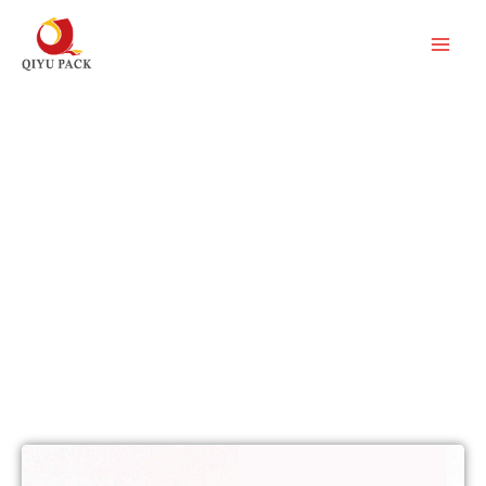
콘
텐
츠
로
건
슬리브 라벨 축소
너
당사는 다양한 병, 병, 캔 및 유리잔에 이상적인
뛰
PET-G, PVC 및 POF와 같은 고수축 재료로 맞춤
기
형 수축 슬리브 라벨과 수축 슬리브 워프를 제공
합니다.