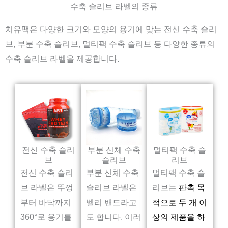
수축 슬리브 라벨의 종류
치유팩은 다양한 크기와 모양의 용기에 맞는 전신 수축 슬리
브, 부분 수축 슬리브, 멀티팩 수축 슬리브 등 다양한 종류의
수축 슬리브 라벨을 제공합니다.
전신 수축 슬리
부분 신체 수축
멀티팩 수축 슬
브
슬리브
리브
전신 수축 슬리
부분 신체 수축
멀티팩 수축 슬
브 라벨은 뚜껑
슬리브 라벨은
리브는
판촉 목
부터 바닥까지
벨리 밴드라고
적으로 두 개 이
360°로 용기를
도 합니다. 이러
상의 제품을 하