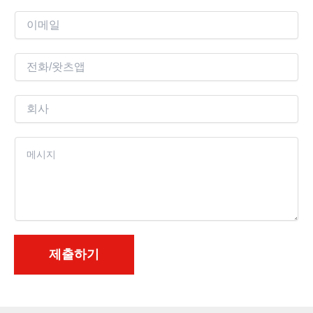
이
메
일
전
*
화
회
사
콘
텐
츠
*
제출하기