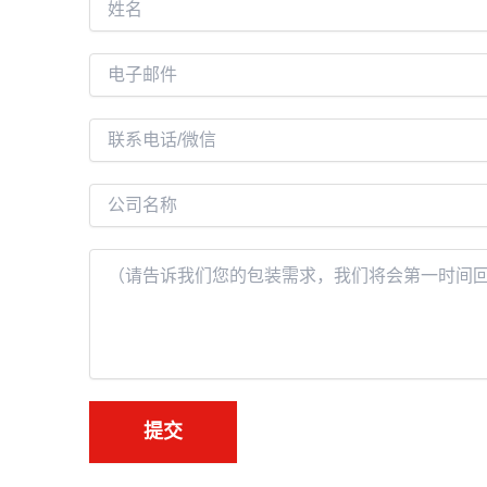
姓
名
电
子
邮
联
件
系
*
电
公
话
司
名
内
称
容
*
提交