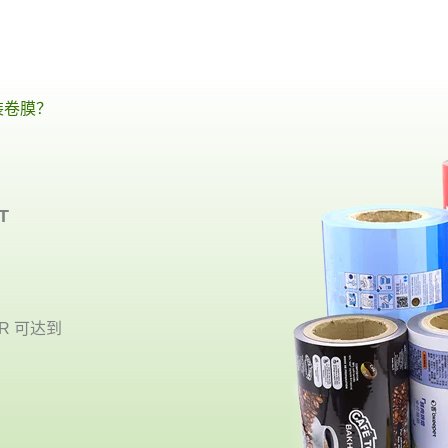
装卷膜？
T
R 可达到