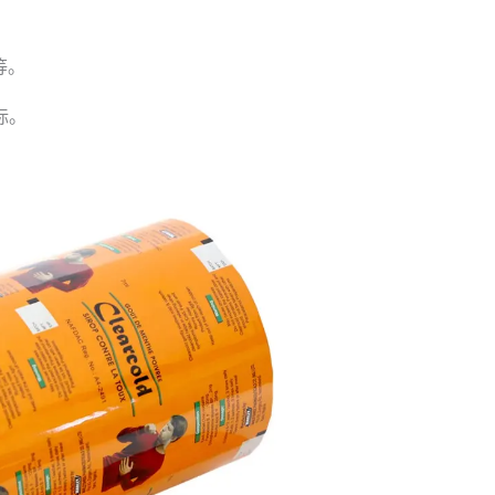
等。
标。