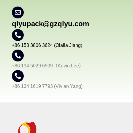
qiyupack@gzqiyu.com
+86 153 3806 3624 (Olalla Jiang)
+86 134 5029 6509（Kevin Lee）
+86 134 1619 7793 (Vivian Yang)