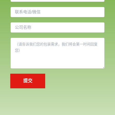
子
邮
联
件
系
*
电
公
话
司
名
内
称
容
*
提交