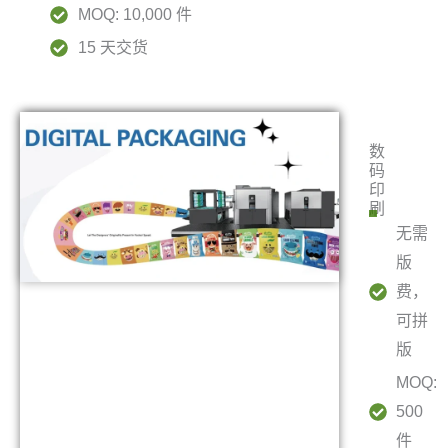
MOQ: 10,000 件
15 天交货
数
码
印
刷
无需
版
费，
可拼
版
MOQ:
500
件