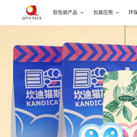
跳
软包装产品
包装应用
环
至
内
容