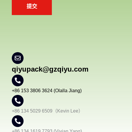
提交
qiyupack@gzqiyu.com
+86 153 3806 3624 (Olalla Jiang)
+86 134 5029 6509（Kevin Lee）
+86 134 1619 7793 (Vivian Yang)