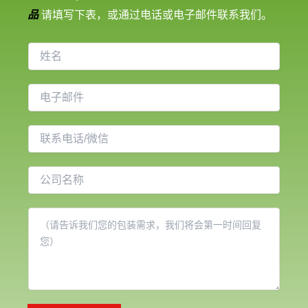
品
请填写下表，或通过电话或电子邮件联系我们。
姓
名
电
子
邮
联
件
系
*
电
公
话
司
名
内
称
容
*