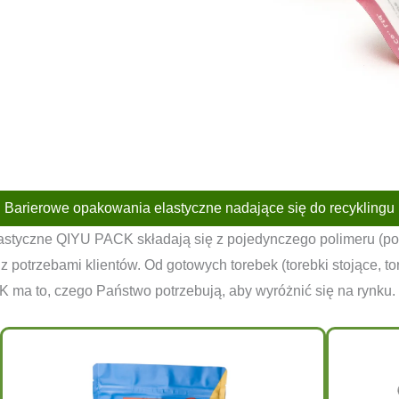
Barierowe opakowania elastyczne nadające się do recyklingu
yczne QIYU PACK składają się z pojedynczego polimeru (polie
potrzebami klientów. Od gotowych torebek (torebki stojące, tor
 ma to, czego Państwo potrzebują, aby wyróżnić się na rynku.