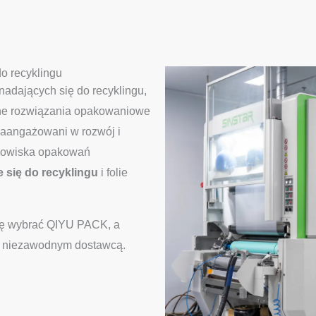
o recyklingu
dających się do recyklingu,
one rozwiązania opakowaniowe
zaangażowani w rozwój i
odowiska opakowań
 się do recyklingu
i folie
zę wybrać QIYU PACK, a
 i niezawodnym dostawcą.