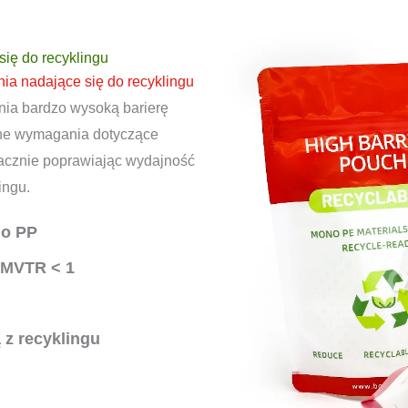
ię do recyklingu
ia nadające się do recyklingu
nia bardzo wysoką barierę
óżne wymagania dotyczące
nacznie poprawiając wydajność
ingu.
no PP
 MVTR < 1
 z recyklingu