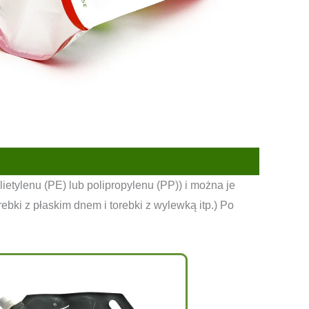
tylenu (PE) lub polipropylenu (PP)) i można je
ebki z płaskim dnem i torebki z wylewką itp.) Po