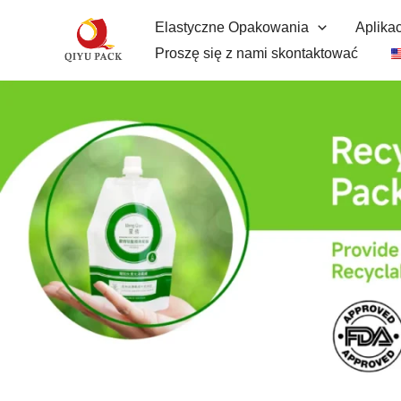
Proszę
Elastyczne Opakowania
Aplikac
przejść
Proszę się z nami skontaktować
do
treści