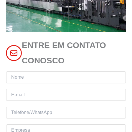
ENTRE EM CONTATO
CONOSCO
N
o
m
E
e
-
m
T
a
e
i
l
E