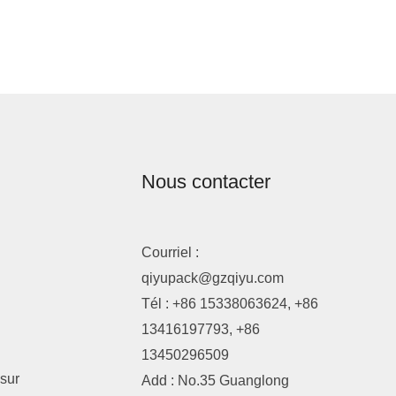
Nous contacter
Courriel :
qiyupack@gzqiyu.com
Tél : +86 15338063624, +86
13416197793, +86
13450296509
sur
Add : No.35 Guanglong