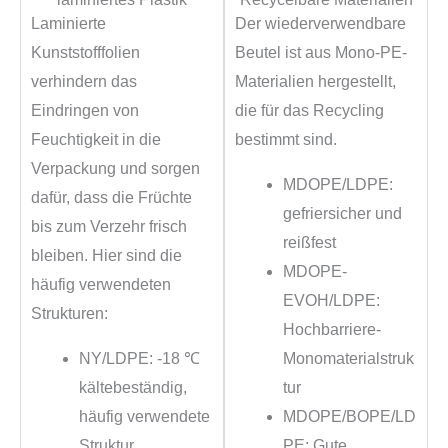
Laminierte
Der wiederverwendbare
Kunststofffolien
Beutel ist aus Mono-PE-
verhindern das
Materialien hergestellt,
Eindringen von
die für das Recycling
Feuchtigkeit in die
bestimmt sind.
Verpackung und sorgen
MDOPE/LDPE:
dafür, dass die Früchte
gefriersicher und
bis zum Verzehr frisch
reißfest
bleiben. Hier sind die
MDOPE-
häufig verwendeten
EVOH/LDPE:
Strukturen:
Hochbarriere-
NY/LDPE: -18 ℃
Monomaterialstruk
kältebeständig,
tur
häufig verwendete
MDOPE/BOPE/LD
Struktur
PE: Gute