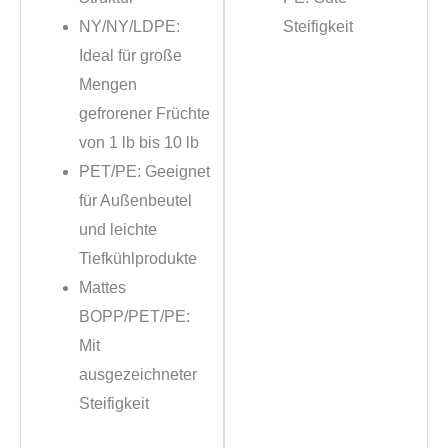
NY/NY/LDPE:
Steifigkeit
Ideal für große
Mengen
gefrorener Früchte
von 1 lb bis 10 lb
PET/PE: Geeignet
für Außenbeutel
und leichte
Tiefkühlprodukte
Mattes
BOPP/PET/PE:
Mit
ausgezeichneter
Steifigkeit