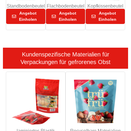
Standbodenbeutel
Flachbodenbeutel
Kopfkissenbeutel
Angebot
Angebot
Angebot
Einholen
Einholen
Einholen
Kundenspezifische Materialien für
Verpackungen für gefrorenes Obst
laminiertes Plastik
Recycelbare Materialien