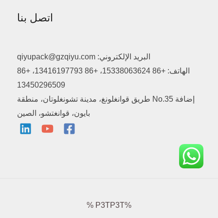
اتصل بنا
البريد الإلكتروني: qiyupack@gzqiyu.com
الهاتف: +86 15338063624، +86 13416197793، +86
13450296509
إضافة No.35 طريق قوانغلونغ، مدينة تشونغلوتان، منطقة
بايون، قوانغتشو، الصين
%P3TP3T %