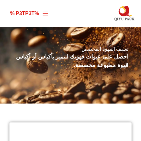
خطي
لى
%P3TP3T %
لمحتوى
تغليف القهوة المخصص
احصل على عبوات قهوتك لتتميز بأكياس أو أكياس
قهوة مطبوعة مخصصة.