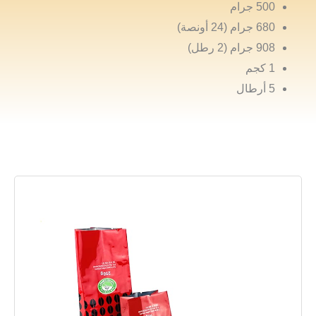
500 جرام
680 جرام (24 أونصة)
908 جرام (2 رطل)
1 كجم
5 أرطال