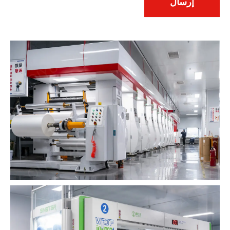
إرسال
ى
و
*
ن
ي
*