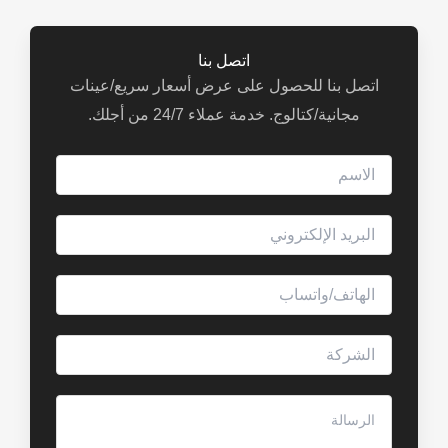
اتصل بنا
اتصل بنا للحصول على عرض أسعار سريع/عينات
مجانية/كتالوج. خدمة عملاء 24/7 من أجلك.
ا
ل
ا
ا
س
ل
م
ب
ا
ر
ل
ي
ه
ا
د
ا
ل
ا
ت
ش
ا
ل
ف
ر
ل
إ