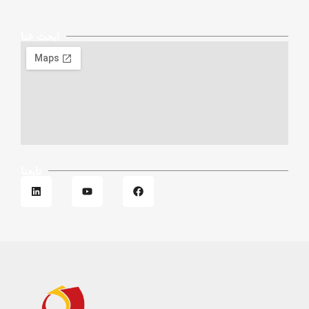
بايون، قوانغتشو، الصين
ابحث عنا
تابعنا
ف
ي
ل
ي
و
ي
س
ت
ن
ب
ي
ك
و
و
د
ك
ب
إ
ن