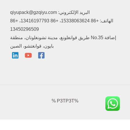
البريد الإلكتروني: qiyupack@gzqiyu.com
الهاتف: +86 15338063624، +86 13416197793، +86
13450296509
إضافة No.35 طريق قوانغلونغ، مدينة تشونغلوتان، منطقة
بايون، قوانغتشو، الصين
%P3TP3T %