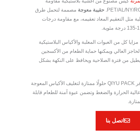
لمرنة
كيس مصنوع من أغشية بلاستيكية مقاومة
حقيبة معوجة
مصممة لتحمل طرق
ية مثل التعقيم المعاد تعقيمه، مع مقاومة درجات
زايا كل من العبوات المعلبة والأكياس البلاستيكية
لحاجز العالي ويمكنها حماية الطعام من الأكسجين
 يطيل من فترة الصلاحية ويحافظ على النكهة بشكل
بفضل خبرتها الممتدة لسنوات، توفر QIYU PACK حلولًا ممتازة لتغليف الأكياس المعوجة
لية الحرارة والضغط وتضمن عبوة آمنة للطعام قابلة
تازة.
اتصل بنا