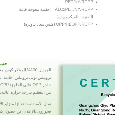
PET/NY/RCPP
ALOxPET/NY/RCPP （حقيبة معوجة قابلة
للتفتيت بالميكروويف）
OPP/HBOPP/RCPP (كيس معاد تدويره)
حقيبة
الموديل 100% المبتكر
كيس معاد
من التعقيم بدرجة حرارة عالية.
تمثل الاستدامة اعتبارًا متزايد 