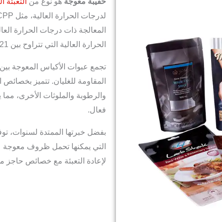
حقيبة معوجة
هو نوع من
التعبئة ا
لدرجات الحرارة العالية، مثل PET/AL/NY/RCPP.
المعالجة ذات درجات الحرارة العال
الحرارة العالية التي تتراوح بين 121-135 درجة مئوية.
تجمع عبوات الأكياس المعوجة بين م
المقاومة للغليان. تتميز بخصائص ا
والرطوبة والملوثات الأخرى، مما
فعال.
التي يمكنها تحمل ظروف معوجة عا
لإعادة التعبئة مع خصائص حاجز مم