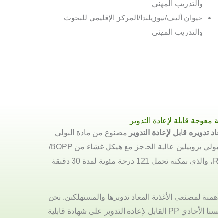
والتدريب المهني
حيوان أليف/نيوزيلندا/المركز الإقليمي للبحوث
والتدريب المهني
 معوجة قابلة لإعادة التدوير
 تدويره قابل لإعادة التدوير
مصنوع من مادة البولي
بروبيلين بولي بروبيلين أحادية البولي بروبيلين عالية الحاجز مع هيكل غشاء من BOPP/
حاجز OPP عالي الحاجز/ RCPP، والذي يمكنه تحمل 121 درجة مئوية لمدة 30 دقيقة
الأهمية لمصنعي الأغذية المعاد تدويرها والمستهلكين. نحن
فخورون بالإعلان عن حصول كيسنا الأحادي PP القابل لإعادة التدوير على شهادة قابلية