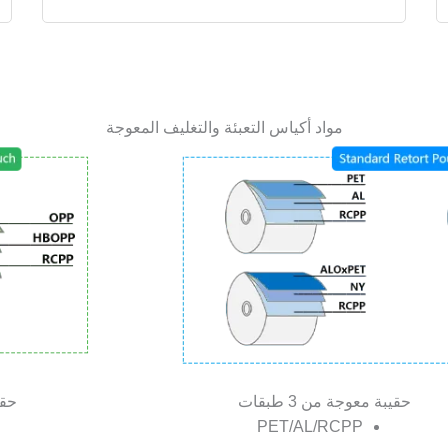
مواد أكياس التعبئة والتغليف المعوجة
حقيبة معوجة من 3 طبقات
حقيب
PET/AL/RCPP