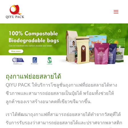
ข้าม
ไป
ยัง
เนื้อหา
ถุงกาแฟย่อยสลายได้
QIYU PACK ให้บริการโซลูชั่นถุงกาแฟที่ย่อยสลายได้ทาง
ชีวภาพและสามารถย่อยสลายเป็นปุ๋ยได้ พร้อมทั้งช่วยให้
ลูกค้าของเราสร้างอนาคตที่เขียวขจีมากขึ้น.
เราได้พัฒนาถุงกาแฟที่สามารถย่อยสลายได้ทำจากวัสดุที่ได้
รับการรับรองว่าสามารถย่อยสลายได้และปราศจากพลาสติก