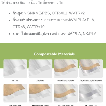
ได้พร้อมระดับการป้องกันที่แตกต่างกัน:
กั้นสูง
: NK/NKME/PBS, OTR<0.1, WVTR<2
กั้นระดับปานกลาง
: กระดาษคราฟท์/VM PLA/ PLA,
OTR<8, WVTR<10
ราคาไม่แพงแต่มีอุปสรรคต่ำ
: คราฟท์/PLA, NK/PLA