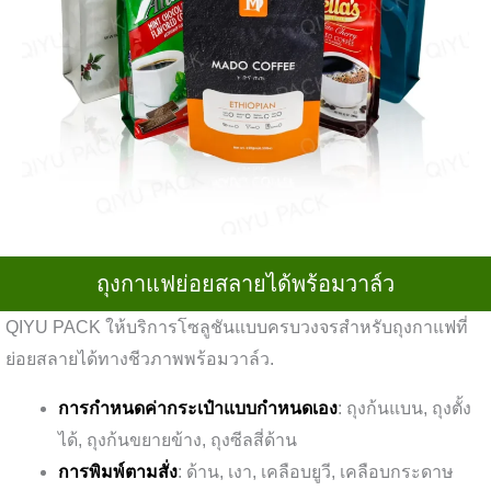
ถุงกาแฟย่อยสลายได้พร้อมวาล์ว
QIYU PACK ให้บริการโซลูชันแบบครบวงจรสำหรับถุงกาแฟที่
ย่อยสลายได้ทางชีวภาพพร้อมวาล์ว.
การกำหนดค่ากระเป๋าแบบกำหนดเอง
: ถุงก้นแบน, ถุงตั้ง
ได้, ถุงก้นขยายข้าง, ถุงซีลสี่ด้าน
การพิมพ์ตามสั่ง
: ด้าน, เงา, เคลือบยูวี, เคลือบกระดาษ