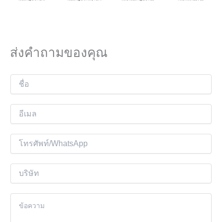
ส่งคำถามของคุณ
ชื่
อ
อี
เ
ม
โ
ล
ท
*
ร
บ
ศั
ริ
พ
ษั
เ
ท์
ท
นื้