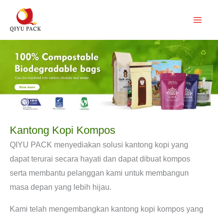
Lewati
ke
konten
Kantong Kopi Kompos
QIYU PACK menyediakan solusi kantong kopi yang
dapat terurai secara hayati dan dapat dibuat kompos
serta membantu pelanggan kami untuk membangun
masa depan yang lebih hijau.
Kami telah mengembangkan kantong kopi kompos yang