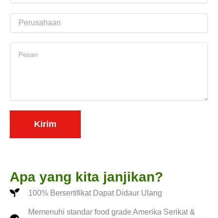
e
l
l
P
*
e
e
p
r
K
o
u
o
n
s
n
a
t
h
e
a
n
a
Kirim
*
n
Apa yang kita janjikan?
100% Bersertifikat Dapat Didaur Ulang
Memenuhi standar food grade Amerika Serikat &