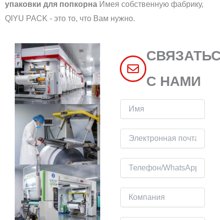
упаковки для попкорна
Имея собственную фабрику,
QIYU PACK - это то, что Вам нужно.
СВЯЗАТЬ
С НАМИ
И
м
я
Э
л
е
Т
к
е
т
л
К
р
е
о
о
ф