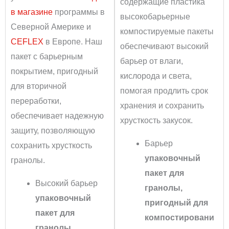
содержащие пластика
в магазине
программы в
высокобарьерные
Северной Америке и
компостируемые пакеты
CEFLEX
в Европе. Наш
обеспечивают высокий
пакет с барьерным
барьер от влаги,
покрытием, пригодный
кислорода и света,
для вторичной
помогая продлить срок
переработки,
хранения и сохранить
обеспечивает надежную
хрусткость закусок.
защиту, позволяющую
Барьер
сохранить хрусткость
упаковочный
гранолы.
пакет для
Высокий барьер
гранолы,
упаковочный
пригодный для
пакет для
компостировани
гранолы,