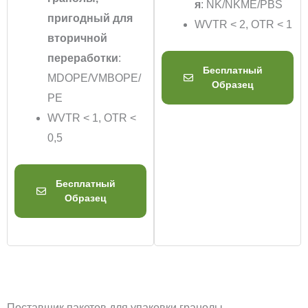
я
: NK/NKME/PBS
пригодный для
WVTR < 2, OTR < 1
вторичной
переработки
:
Бесплатный
MDOPE/VMBOPE/
Образец
PE
WVTR < 1, OTR <
0,5
Бесплатный
Образец
Поставщик пакетов для упаковки гранолы