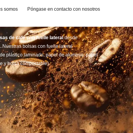
es somos
Póngase en contacto con nosotros
sas de café con fuelle lateral
desde
Nuestras bolsas con fuelle lateral
de plástico laminado, papel de aluminio, papel
le y bolsa compostable).