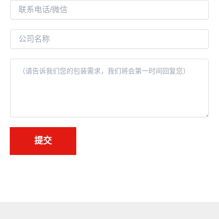
邮
联
件
系
*
电
公
话
司
名
内
称
容
*
提交