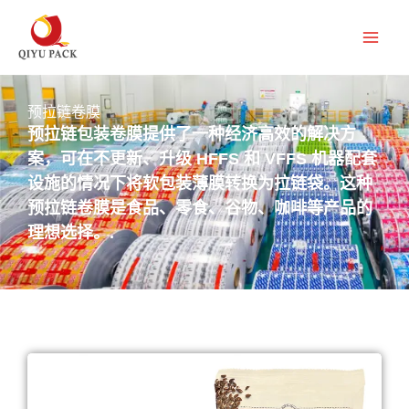
跳
至
内
容
预拉链卷膜
预拉链包装卷膜提供了一种经济高效的解决方
案，可在不更新、升级 HFFS 和 VFFS 机器配套
设施的情况下将软包装薄膜转换为拉链袋。这种
预拉链卷膜是食品、零食、谷物、咖啡等产品的
理想选择。.