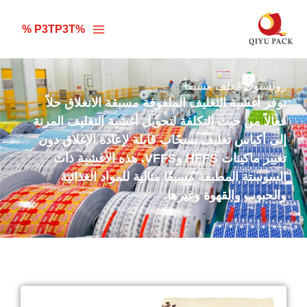
خطي
لى
%P3TP3T %
لمحتوى
رولستوك مُغلف مسبقاً
توفر أغشية التغليف الملفوفة مسبقة الانغلاق حلاً
فعالاً من حيث التكلفة لتحويل أغشية التغليف المرنة
إلى أكياس تغليف بسحّاب قابلة لإعادة الإغلاق دون
تغيير ماكينات HFFS وVFFS. هذه الأغشية ذات
السوستة المطبقة مسبقًا مثالية للمواد الغذائية
والحبوب والقهوة وغيرها.