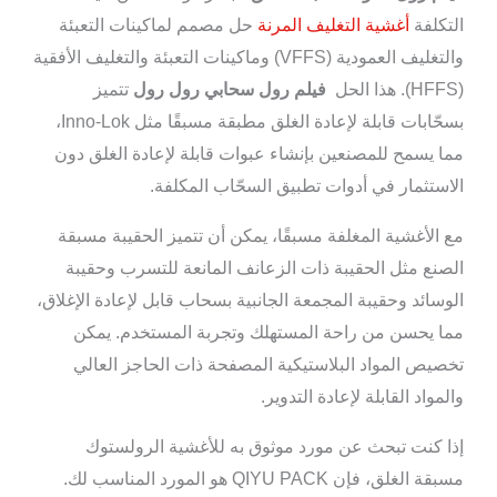
التكلفة
أغشية التغليف المرنة
حل مصمم لماكينات التعبئة
والتغليف العمودية (VFFS) وماكينات التعبئة والتغليف الأفقية
(HFFS). هذا الحل
فيلم رول سحابي رول رول
تتميز
بسحّابات قابلة لإعادة الغلق مطبقة مسبقًا مثل Inno-Lok،
مما يسمح للمصنعين بإنشاء عبوات قابلة لإعادة الغلق دون
الاستثمار في أدوات تطبيق السحّاب المكلفة.
مع الأغشية المغلفة مسبقًا، يمكن أن تتميز الحقيبة مسبقة
الصنع مثل الحقيبة ذات الزعانف المانعة للتسرب وحقيبة
الوسائد وحقيبة المجمعة الجانبية بسحاب قابل لإعادة الإغلاق،
مما يحسن من راحة المستهلك وتجربة المستخدم. يمكن
تخصيص المواد البلاستيكية المصفحة ذات الحاجز العالي
والمواد القابلة لإعادة التدوير.
إذا كنت تبحث عن مورد موثوق به للأغشية الرولستوك
مسبقة الغلق، فإن QIYU PACK هو المورد المناسب لك.