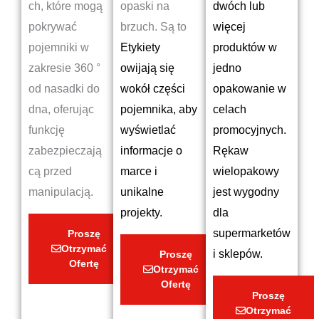
ch, które mogą
opaski na
dwóch lub
pokrywać
brzuch. Są to
więcej
pojemniki w
Etykiety
produktów w
zakresie 360 °
owijają się
jedno
od nasadki do
wokół części
opakowanie w
dna, oferując
pojemnika, aby
celach
funkcję
wyświetlać
promocyjnych.
zabezpieczają
informacje o
Rękaw
cą przed
marce i
wielopakowy
manipulacją.
unikalne
jest wygodny
projekty.
dla
supermarketów
Proszę
Otrzymać
i sklepów.
Proszę
Ofertę
Otrzymać
Ofertę
Proszę
Otrzymać