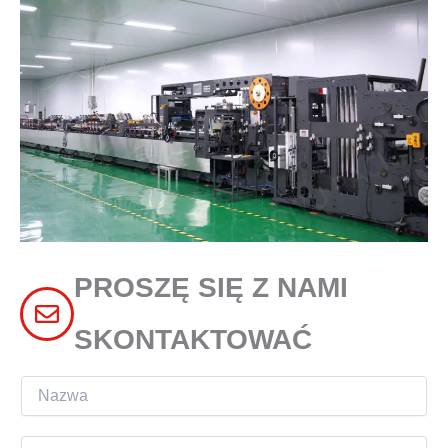
PROSZĘ SIĘ Z NAMI
SKONTAKTOWAĆ
N
a
z
E