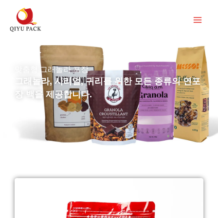
콘
텐
츠
로
건
맞춤형 그래놀라 포장
너
그래놀라, 시리얼, 귀리를 위한 모든 종류의 연포
뛰
장 백을 제공합니다.
기