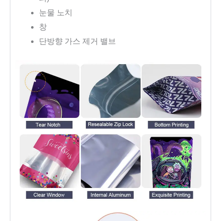
눈물 노치
창
단방향 가스 제거 밸브