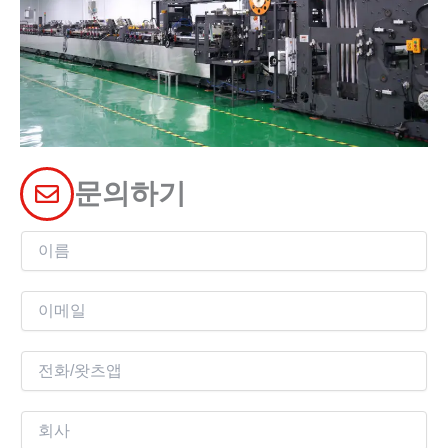
문의하기
이
름
이
메
일
전
*
화
회