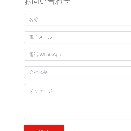
お問い合わせ
名
称
電
子
メ
電
ー
話
ル
会
*
社
概
内
要
容
*