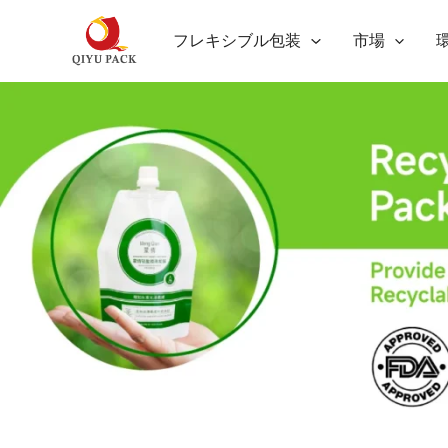
内
フレキシブル包装
市場
容
を
ス
キ
ッ
プ