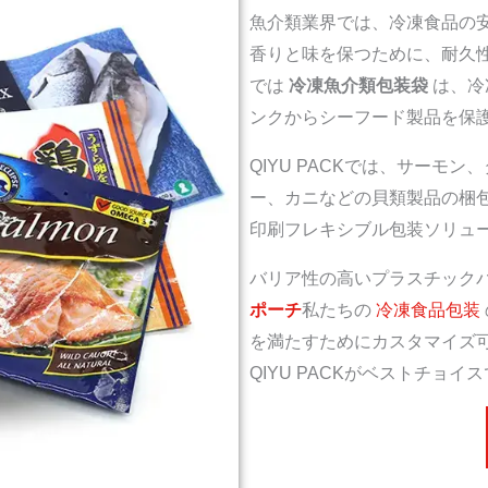
魚介類業界では、冷凍食品の
香りと味を保つために、耐久性が
では
冷凍魚介類包装袋
は、冷
ンクからシーフード製品を保
QIYU PACKでは、サーモ
ー、カニなどの貝類製品の梱
印刷フレキシブル包装ソリュ
バリア性の高いプラスチック
ポーチ
私たちの
冷凍食品包装
を満たすためにカスタマイズ
QIYU PACKがベストチョイ