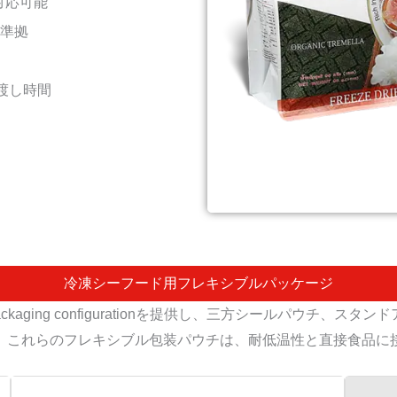
対応可能
1準拠
受渡し時間
冷凍シーフード用フレキシブルパッケージ
ackaging configurationを提供し、三方シールパウ
。これらのフレキシブル包装パウチは、耐低温性と直接食品に