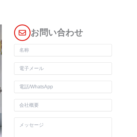
お問い合わせ
名
称
電
子
メ
電
ー
話
ル
会
*
社
概
内
要
容