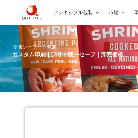
内
フレキシブル包装
市場
容
を
ス
キ
冷凍シーフード包装
ッ
カスタム印刷｜フリーザーセーフ｜卸売価格
プ