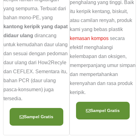
penghalang yang tinggi. Baik
yang sempurna. Terbuat dari
itu keripik kentang, biskuit,
bahan mono-PE, yang
atau camilan renyah, produk
kantong keripik yang dapat
kami yang bebas plastik
didaur ulang
dirancang
kemasan kompos
secara
untuk kemudahan daur ulang
efektif menghalangi
dan sesuai dengan pedoman
kelembapan dan oksigen,
daur ulang dari How2Recyle
memperpanjang umur simpan
dan CEFLEX. Sementara itu,
dan mempertahankan
bahan PCR (daur ulang
kerenyahan dan rasa produk
pasca-konsumen) juga
keripik.
tersedia.
Sampel Gratis
Sampel Gratis