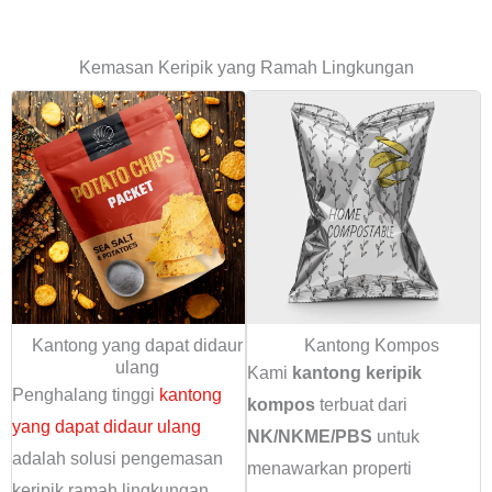
Kemasan Keripik yang Ramah Lingkungan
Kantong yang dapat didaur
Kantong Kompos
ulang
Kami
kantong keripik
Penghalang tinggi
kantong
kompos
terbuat dari
yang dapat didaur ulang
NK/NKME/PBS
untuk
adalah solusi pengemasan
menawarkan properti
keripik ramah lingkungan