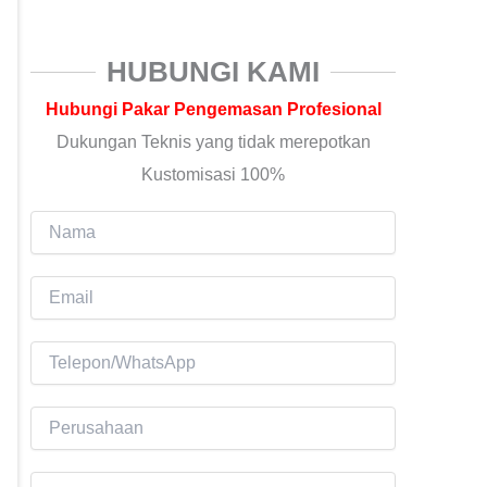
HUBUNGI KAMI
Hubungi Pakar Pengemasan Profesional
Dukungan Teknis yang tidak merepotkan
Kustomisasi 100%
N
a
m
E
a
m
a
T
i
e
l
l
P
*
e
e
p
r
K