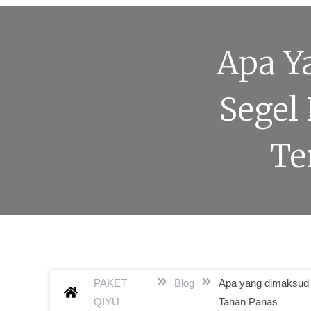
Apa Y
Segel
Te
PAKET
Blog
Apa yang dimaksud 
QIYU
Tahan Panas