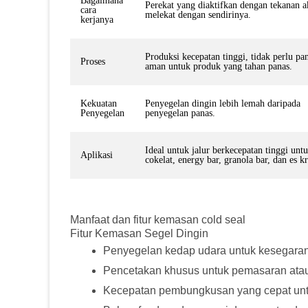
Bagaimana
Perekat yang diaktifkan dengan tekanan 
cara
melekat dengan sendirinya.
kerjanya
Produksi kecepatan tinggi, tidak perlu pa
Proses
aman untuk produk yang tahan panas.
Kekuatan
Penyegelan dingin lebih lemah daripada
Penyegelan
penyegelan panas.
Ideal untuk jalur berkecepatan tinggi unt
Aplikasi
cokelat, energy bar, granola bar, dan es k
Manfaat dan fitur kemasan cold seal
Fitur Kemasan Segel Dingin
Penyegelan kedap udara untuk kesegaran
Pencetakan khusus untuk pemasaran atau
Kecepatan pembungkusan yang cepat untuk