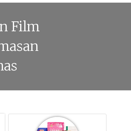
n Film
emasan
nas