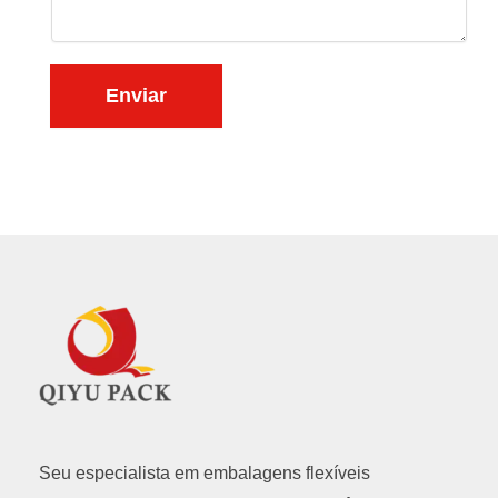
s
t
a
e
ú
Enviar
d
o
*
Seu especialista em embalagens flexíveis