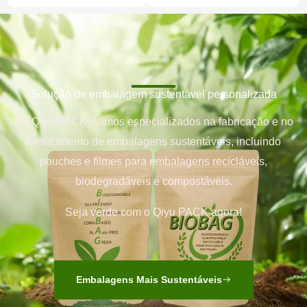
Solução de embalagem sustentável personalizada
Na Qiyu PACK, somos especializados na fabricação e no
fornecimento de embalagens sustentáveis, incluindo
pouches e filmes para embalagens recicláveis,
biodegradáveis e compostáveis.
Seja verde com o Qiyu PACK agora!
Embalagens Mais Sustentáveis