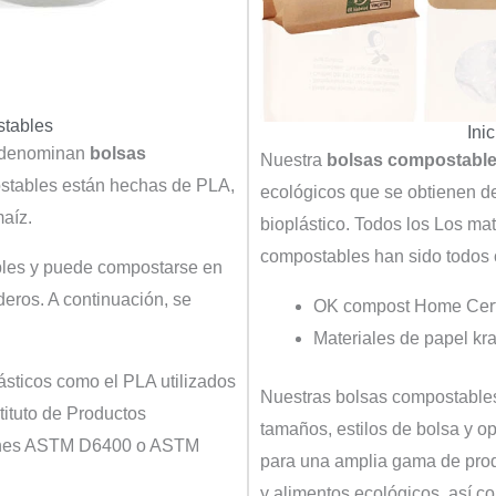
stables
Ini
e denominan
bolsas
Nuestra
bolsas compostable
ostables están hechas de PLA,
ecológicos que se obtienen de
maíz.
bioplástico.
Todos los
Los mat
compostables han sido todos c
bles y puede compostarse en
deros. A continuación, se
OK compost Home Certi
.
Materiales de papel kra
ásticos como el PLA utilizados
Nuestras bolsas compostables
tituto de Productos
tamaños, estilos de bolsa y o
iones ASTM D6400 o ASTM
para una amplia gama de produ
y alimentos ecológicos, así 