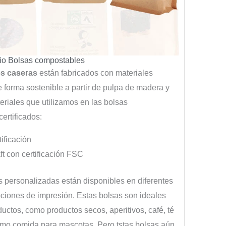
cio Bolsas compostables
s caseras
están fabricados con materiales
 forma sostenible a partir de pulpa de madera y
eriales que utilizamos en las bolsas
ertificados:
ficación
ft con certificación FSC
 personalizadas están disponibles en diferentes
pciones de impresión.
Estas bolsas son ideales
ctos, como productos secos, aperitivos, café, té
como comida para mascotas.
Pero t
stas bolsas aún